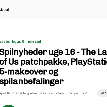
About
Easter Eggs & Indiespil
Spilnyheder uge 16 - The La
of Us patchpakke, PlayStat
5-makeover og
spilanbefalinger
S
April 19, 2023
•
Margrethe Løkkegaard
•
Season 1
•
Episode 6