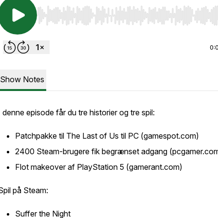
Use Left/Right to seek, Home/End to jump to start o
0:
Show Notes
I denne episode får du tre historier og tre spil:
Patchpakke til The Last of Us til PC (gamespot.com)
2400 Steam-brugere fik begrænset adgang (pcgamer.co
Flot makeover af PlayStation 5 (gamerant.com)
Spil på Steam:
Suffer the Night