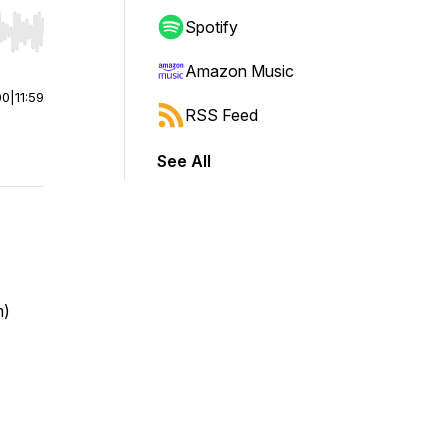
Spotify
r end. Hold shift to jump forward or backward.
Amazon Music
00
|
11:59
RSS Feed
See All
m)