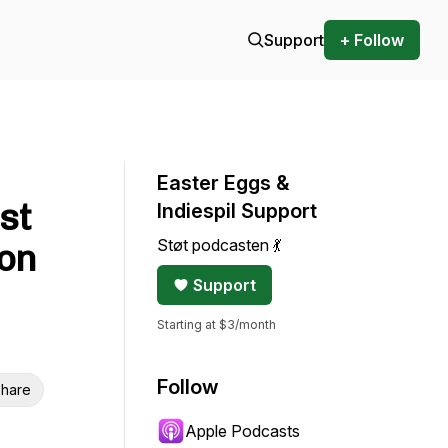
Support
+ Follow
Easter Eggs &
st
Indiespil Support
Støt podcasten 💃
ion
Support
Starting at $3/month
Follow
hare
Apple Podcasts