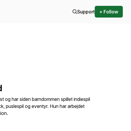
Support
+ Follow
d
t og har siden barndommen spillet indiespil
ick, puslespil og eventyr. Hun har arbejdet
ion.